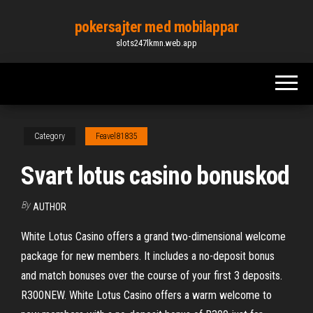
Skip
pokersajter med mobilappar
to
slots247lkmn.web.app
the
content
Category
Feavel81835
Svart lotus casino bonuskod
By
AUTHOR
White Lotus Casino offers a grand two-dimensional welcome
package for new members. It includes a no-deposit bonus
and match bonuses over the course of your first 3 deposits.
R300NEW. White Lotus Casino offers a warm welcome to