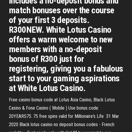
includes a no-deposit bonus and
match bonuses over the course
of your first 3 deposits.
R300NEW. White Lotus Casino
offers a warm welcome to new
members with a no-deposit
bonus of R300 just for
registering, giving you a fabulous
start to your gaming aspirations
at White Lotus Casino.
Free casino bonus code at Lotus Asia Casino, Black Lotus
Casino & Fone Casino ( Mobile ) Use bonus code:
20YEARS75. 75 free spins valid for Millionaire's Life 31 Mar
2020 Black lotus casino no deposit bonus codes - French