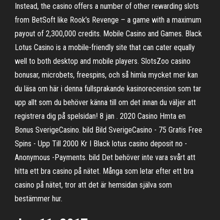
Instead, the casino offers a number of other rewarding slots
from BetSoft like Rook’s Revenge – a game with a maximum
payout of 2,300,000 credits. Mobile Casino and Games. Black
Lotus Casino is a mobile-friendly site that can cater equally
well to both desktop and mobile players. SlotsZoo casino
bonusar, microbets, freespins, och så himla mycket mer kan
du läsa om här i denna fullsprakande kasinorecension som tar
upp allt som du behöver känna till om det innan du väljer att
registrera dig på spelsidan! 8 jan . 2020 Casino Hmta en
Bonus SverigeCasino. bild Bild SverigeCasino - 75 Gratis Free
Spins - Upp Till 2000 Kr I Black lotus casino deposit no -
Anonymous -Payments. bild Det behöver inte vara svårt att
hitta ett bra casino på nätet. Många som letar efter ett bra
casino på nätet, tror att det är hemsidan själva som
bestämmer hur.