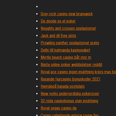
Gray rock casino new brunswick
De donde es el poker
Noughts and crosses spelautomat
Jack and jill free slots
Prowling panther spelautomat gratis
Delhi till katmandu kasinopaket
Myrtle beach casino båt stor m
Bästa online poker webbplatser reddit
Royal ace casino ingen insättning krävs max 
Rasande tjurcasino bonuskoder 2021
Hemdepå kanada postplats
New yorks underjordiska pokerscen
32 röda casinobonus utan insättning
Royal vegas casino de
Casino celadopole astuce rouge feu