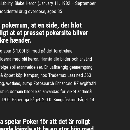
ailability. Blake Heron (January 11, 1982 – September
 accidental drug overdose, aged 35.
 pokerrum, at en side, der blot
igt at et presset pokersite bliver
ikre hænder.
og spar $ 1,00! Bli med på det foretrukne
ilderna med blå heron. Hämta alla bilder och använd
ølge spilleranmeldelser. En uafhængig gennemgang
akt & öppet köp Kampanj hos Trademax Last ned 363
skog, wetland, sump Fotosearch Enhanced RF avgiftsfri
Public domain bilder kan användas för vilket ändamål
2 19 0. Papegoja Fågel. 2 0 0. Kungsfiskare Fågel. 14
 spelar Poker för att det är roligt
nande känsla att ha en stor hög med