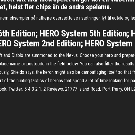
t, helst fler chips än de andra spelarna.
ennem eksempler på nathejre oversættelse i sætninger, lyt til udtale og l
6th Edition; HERO System 5th Edition; 
ERO System 2nd Edition; HERO System 1
aft and Diablo are summoned to the Nexus. Choose your hero and prepare
lace name or postcode in the field below. You can also filter the results
sly, Shields says, the heron might also be camouflaging itself so that fr
part of the hunting tactics of herons that spend a lot of time looking for p
book; Twitter; 5 4 3 2 1. 2 Reviews. 21777 Island Road, Port Perry, ON