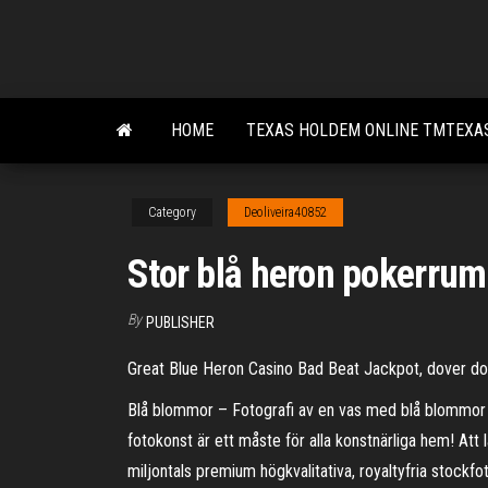
Skip
to
the
content
HOME
TEXAS HOLDEM ONLINE TMTEXA
Category
Deoliveira40852
Stor blå heron pokerrum
By
PUBLISHER
Great Blue Heron Casino Bad Beat Jackpot, dover down
Blå blommor – Fotografi av en vas med blå blommor f
fotokonst är ett måste för alla konstnärliga hem! Att
miljontals premium högkvalitativa, royaltyfria stockfot