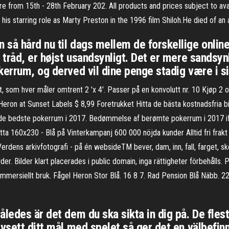
ore from 15th - 28th February 202. All products and prices subject to av
his starring role as Marty Preston in the 1996 film Shiloh.He died of an
så hård nu til dags mellem de forskellige online
 tråd, er højst usandsynligt. Det er mere sandsynl
kerrum, og derved vil dine penge stadig være i s
, som hver måler omtrent 2 'x 4'. Passer på en konvolutt nr. 10 Kjøp 2 
eron at Sunset Labels $ 8,99 Foretrukket Hitta de bästa kostnadsfria b
de bedste pokerrum i 2017. Bedømmelse af berømte pokerrum i 2017 if
atta 160x230 - Blå på Vinterkampanj 600 000 nöjda kunder Alltid fri fr
Verdens arkivfotografi - på én websideTM bever, dam, inn, fall, farget, 
r. Bilder klart placerades i public domain, inga rättigheter förbehålls. 
 kommersiellt bruk. Fågel Heron Stor Blå. 16 8 7. Rad Pension Blå Näbb. 2
ledes är det dem du ska sikta in dig på. De flesta
avsett ditt mål med spelet så ger det en välbefin