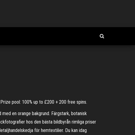
 Prize pool: 100% up to £200 + 200 free spins.
d med en orange bakgrund. Färgstark, botanisk
ockfotografier hos den bästa bildbyrån rimliga priser
 detaljhandelskedja för hemtextilier. Du kan idag