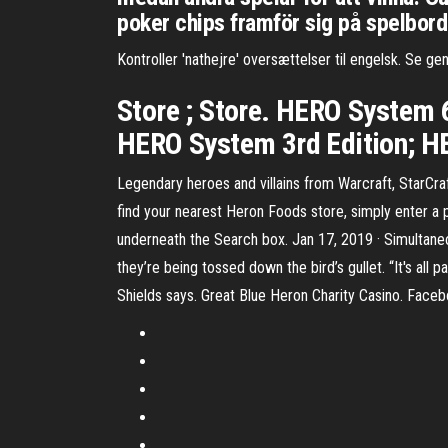
poker chips framför sig på spelborde
Kontroller 'nathejre' oversættelser til engelsk. Se g
Store ; Store. HERO System 
HERO System 3rd Edition; H
Legendary heroes and villains from Warcraft, StarCr
find your nearest Heron Foods store, simply enter a p
underneath the Search box. Jan 17, 2019 · Simultaneou
they’re being tossed down the bird’s gullet. “It's all 
Shields says. Great Blue Heron Charity Casino. Face