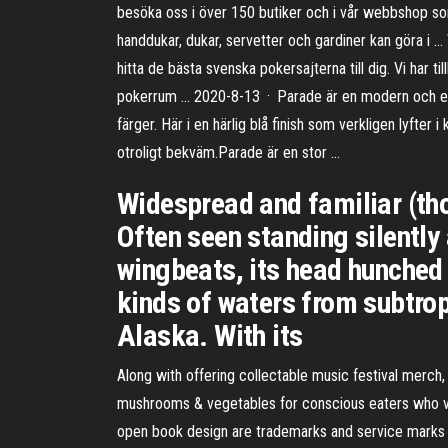
besöka oss i över 150 butiker och i vår webbshop som 
handdukar, dukar, servetter och gardiner kan göra i 
hitta de bästa svenska pokersajterna till dig. Vi har t
pokerrum … 2020-8-13 · Parade är en modern och eleg
färger. Här i en härlig blå finish som verkligen lyfte
otroligt bekväm.Parade är en stor …
Widespread and familiar (tho
Often seen standing silently 
wingbeats, its head hunched 
kinds of waters from subtrop
Alaska. With its
Along with offering collectable music festival merch, 
mushrooms & vegetables for conscious eaters who va
open book design are trademarks and service marks o