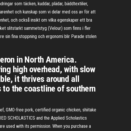
ringar som täcken, kuddar, plädar, bäddtextilier,
rfarenhet och kunskap som vi delar med oss av för att
arenhet, och också insikt om vilka egenskaper ett bra
t slitstarkt sammetstyg (Velour) som finns i fler
vare sin fina stoppning och ergonomi blir Parade stolen
heron in North America.
ying high overhead, with slow
e, it thrives around all
to the coastline of southern
ef, GMO-free pork, certified organic chicken, shiitake
PLIED SCHOLASTICS and the Applied Scholastics
are used with its permission. When you purchase a