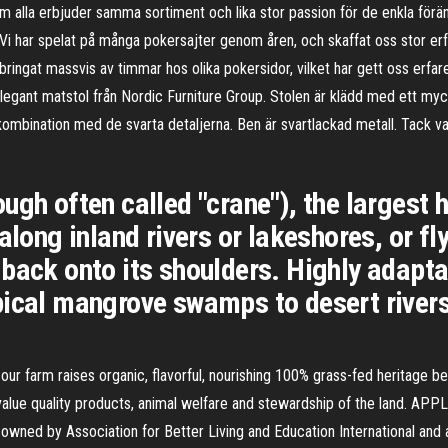
alla erbjuder samma sortiment och lika stor passion för de enkla föränd
… Vi har spelat på många pokersajter genom åren, och skaffat oss stor e
illbringat massvis av timmar hos olika pokersidor, vilket har gett oss erf
ant matstol från Nordic Furniture Group. Stolen är klädd med ett mycke
r i kombination med de svarta detaljerna. Ben är svartlackad metall. Tack 
ugh often called "crane"), the largest 
along inland rivers or lakeshores, or fl
back onto its shoulders. Highly adaptabl
ical mangrove swamps to desert rivers 
our farm raises organic, flavorful, nourishing 100% grass-fed heritage be
lue quality products, animal welfare and stewardship of the land. AP
wned by Association for Better Living and Education International and 