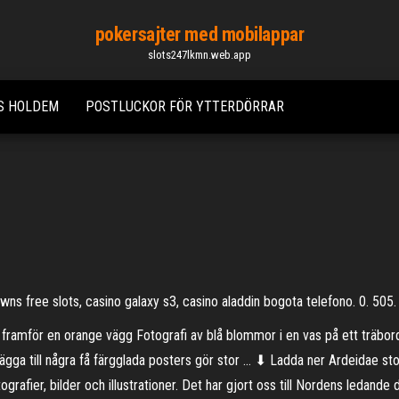
pokersajter med mobilappar
slots247lkmn.web.app
S HOLDEM
POSTLUCKOR FÖR YTTERDÖRRAR
s free slots, casino galaxy s3, casino aladdin bogota telefono. 0. 505.
ramför en orange vägg Fotografi av blå blommor i en vas på ett träbor
 lägga till några få färgglada posters gör stor … ⬇ Ladda ner Ardeidae st
ografier, bilder och illustrationer. Det har gjort oss till Nordens ledande