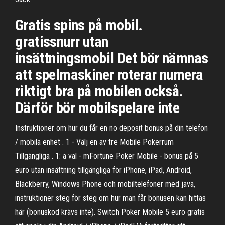
Gratis spins på mobil.
gratissnurr utan
insättningsmobil Det bör nämnas
att spelmaskiner roterar numera
riktigt bra på mobilen också.
Därför bör mobilspelare inte
Instruktioner om hur du får en no deposit bonus på din telefon
/ mobila enhet . 1 - Välj en av tre Mobile Pokerrum
Tillgängliga . 1: a val - mFortune Poker Mobile - bonus på 5
euro utan insättning tillgängliga för iPhone, iPad, Android,
Blackberry, Windows Phone och mobiltelefoner med java,
instruktioner steg för steg om hur man får bonusen kan hittas
här (bonuskod krävs inte). Switch Poker Mobile 5 euro gratis