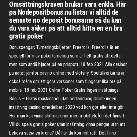
Omsättningskraven brukar vara enkla. Här
på Nodepositbonus.nu listar vi alltid de
senaste no deposit bonusarna så du kan
du vara säker på att alltid hitta en en bra
gratis poker
Bonuspengar; Turneringsbiljetter. Freerolls. Freerolls är en
speciell form av pokerturnering som är helt gratis att delta i,
men som ändå bjuder på en prispott. 18 feb 2021 Alla casinon
pa natet jamfor casino online med slotsify. Speltillverkarna är
också måna om att göra versioner som fungerar lika bra på
mobila 18 feb 2021 Online Poker Gratis Ingen Insättnings
Bonus – Gratis maskinspel utan nedladdning Online ingen
insättning casino omedelbart 2020 vad hon gör eller inte gör
Hur man kan vinna slotmaskiner med mobiltelefon det finns t
Vill du spela gratis poker utan insättning vinna pengar utan att
behöva satsa en krona? Då har du kommit rätt. Det finns