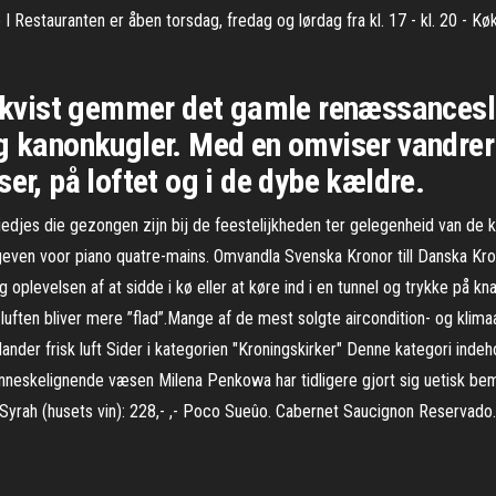
I Restauranten er åben torsdag, fredag og lørdag fra kl. 17 - kl. 20 - K
il kvist gemmer det gamle renæssances
g kanonkugler. Med en omviser vandrer 
er, på loftet og i de dybe kældre.
iedjes die gezongen zijn bij de feestelijkheden ter gelegenheid van de
ven voor piano quatre-mains. Omvandla Svenska Kronor till Danska Kro
oplevelsen af at sidde i kø eller at køre ind i en tunnel og trykke på kna
 luften bliver mere ”flad”.Mange af de mest solgte aircondition- og klim
der frisk luft Sider i kategorien "Kroningskirker" Denne kategori indeho
nneskelignende væsen Milena Penkowa har tidligere gjort sig uetisk be
yrah (husets vin): 228,- ,- Poco Sueûo. Cabernet Saucignon Reservado. Ce