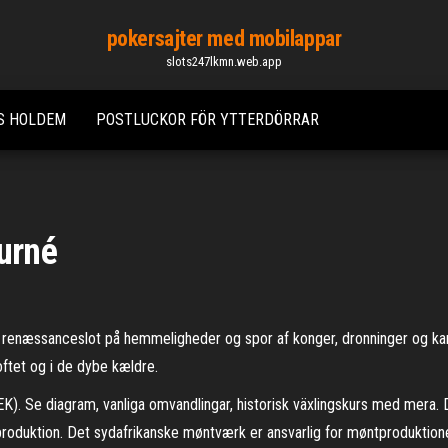
pokersajter med mobilappar
slots247lkmn.web.app
S HOLDEM
POSTLUCKOR FÖR YTTERDÖRRAR
turné
le renæssanceslot på hemmeligheder og spor af konger, dronninger og k
oftet og i de dybe kældre.
). Se diagram, vanliga omvandlingar, historisk växlingskurs med mera.
 produktion. Det sydafrikanske møntværk er ansvarlig for møntproduktio