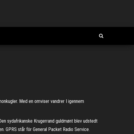
anonkugler. Med en omviser vandrer I igennem
 Den sydafrikanske Krugerrand guldmønt blev udstedt
nen. GPRS står för General Packet Radio Service.