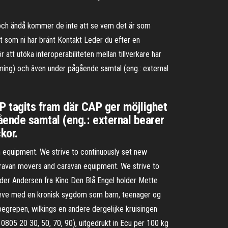
e, och ändå kommer de inte att se vem det är som
rt som ni har bränt Kontakt Leder du efter en
 att utöka interoperabiliteten mellan tillverkare har
ming) och även under pågående samtal (eng.: external
AP tagits fram där CAP ger möjlighet
ående samtal (eng.: external bearer
kor.
 equipment. We strive to continuously set new
caravan movers and caravan equipment. We strive to
der Andersen fra Kino Den Blå Engel holder Mette
t leve med en kronisk sygdom som barn, teenager og
grepen, wilkings en andere dergelijke kruisingen
0805 20 30, 50, 70, 90), uitgedrukt in Ecu per 100 kg