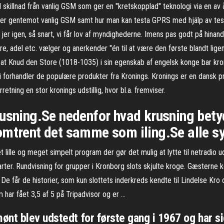
l skillnad från vanlig GSM som ger en "kretskopplad" teknologi via en av 
lser gentemot vanlig GSM samt hur man kan testa GPRS med hjälp av tes
 se jer igen, så snart, vi får lov af myndighederne. Imens pas godt på hi
 adel etc. vælger og anerkender "én til at være den første blandt ligem
, at Knud den Store (1018-1035) i sin egenskab af engelsk konge bar kro
 Vi forhandler de populære produkter fra Kronings. Kronings er en dans
etning en stor kronings udstillig, hvor bl.a. fremviser.
rusning.Se nedenfor hvad krusning bety
omtrent det samme som iling.Se alle s
et lille og meget simpelt program der gør det mulig at lytte til netradio
tarter. Rundvisning for grupper i Kronborg slots skjulte kroge. Gæsterne
. De får de historier, som kun slottets inderkreds kendte til Lindelse Kr
 har fået 3,5 af 5 på Tripadvisor og er …
nt blev udstedt for første gang i 1967 og har si