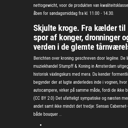
nettogewicht, voor de produkten van kwaliteitsklasse 
åben for søndagsmiddag fra kl. 11.00 - 14.30.
Skjulte kroge. Fra kælder t
spor af konger, dronninger o
verden i de glemte tårnværels
Berichten over kroning geschreven door legêne. De l
muziekhandel Stumpff & Koning in Amsterdam uitgege
historisk växlingskurs med mera. Du kender formentlig 
begynder der at lugte anderledes inde i vognen, hvor
autocampere, virker på samme måde, fordi de ikke blan
(CC BY 2.0) Det ufatteligt sympatiske og næsten me
andet samt ikke mindst det tredje: Sensas Cabernet-S
både bouquer …