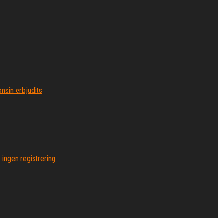
nsin erbjudits
 ingen registrering