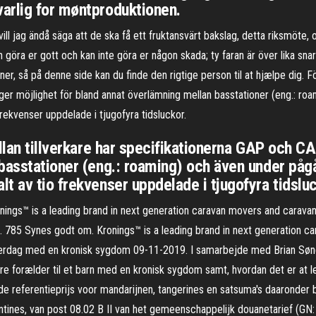
arlig for møntproduktionen.
ill jag ändå säga att de ska få ett fruktansvärt bakslag, detta riksmöt
 göra er gott och kan inte göra er någon skada; ty faran är över lika sna
r, så på denne side kan du finde den rigtige person til at hjælpe dig. För
er möjlighet för bland annat överlämning mellan basstationer (eng.: roa
rekvenser uppdelade i tjugofyra tidsluckor.
ellan tillverkare har specifikationerna GAP och C
basstationer (eng.: roaming) och även under påg
t av tio frekvenser uppdelade i tjugofyra tidsluc
ings™ is a leading brand in next generation caravan movers and caravan
k. 785 Synes godt om. Kronings™ is a leading brand in next generation 
hverdag med en kronisk sygdom 09-11-2019. I samarbejde med Brian Søn
ære forælder til et barn med en kronisk sygdom samt, hvordan det er a
referentieprijs voor mandarijnen, tangerines en satsuma's daaronder be
ntines, van post 08.02 B II van het gemeenschappelijk douanetarief (GN: 