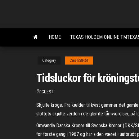
Skip
to
the
content
HOME
TEXAS HOLDEM ONLINE TMTEXA
Category
Cinelli38451
Tidsluckor för krönings
By
GUEST
Skjulte kroge. Fra kælder til kvist gemmer det gam
slottets skjulte verden i de glemte tårnværelser, på l
Omvandla Danska Kronor till Svenska Kronor (DKK/SEK
for første gang i 1967 og har siden været i uafbrudt