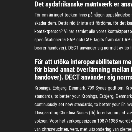
Det sydafrikanske møntværk er ansv
För om än inget tecken finns på någon uppståndelse v
skadar dem. Detta råd är inte att fördöma, för det kan
kontaktperson? Vi har samlet alle vores kontaktpersone
specifikationerna GAP och CAP tagits fram där CAP g
bearer handover). DECT använder sig normalt av tio f
För att utöka interoperabiliteten m
för bland annat överlämning mellan 
handover). DECT använder sig normal
Kronings, Esbjerg, Denmark. 799 Synes godt om. Kron
standards, to better your Kronings, Esbjerg, Denmar
continuously set new standards, to better your En 
Thisgaard og Christina Nunes (th) foredrag om, at v
voksen. Voor het verkoopseizoen 1987/1988 wordt de 
van citrusvruchten, vers, met uitzondering van cleme