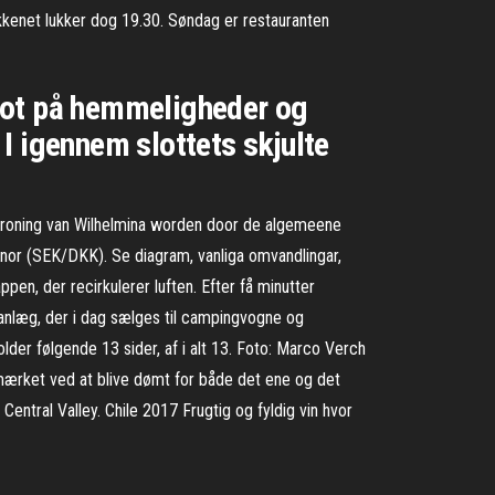
økkenet lukker dog 19.30. Søndag er restauranten
lot på hemmeligheder og
I igennem slottets skjulte
 kroning van Wilhelmina worden door de algemeene
nor (SEK/DKK). Se diagram, vanliga omvandlingar,
ppen, der recirkulerer luften. Efter få minutter
aanlæg, der i dag sælges til campingvogne og
lder følgende 13 sider, af i alt 13. Foto: Marco Verch
mærket ved at blive dømt for både det ene og det
ntral Valley. Chile 2017 Frugtig og fyldig vin hvor