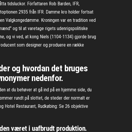
åtta tidsluckor. Författaren Rob Barden, IFR,
toptionen 2935 från IFR. Damme kro holder fortsat
nanden Valgkongedømme. Kroningen var en tradition ved
ænd" og til at varetage rigets udenrigspolitiske
ne, og vi ved, at kong Niels (1104-1134) gjorde brug
k producent som designer og produere en række
der og hvordan det bruges
ynonymer nedenfor.
 uden at du behøver at gå ind på en hjemme side, du
 kommer rundt på slottet, de steder der normalt er
o og Hotel Restaurant, Rudkøbing: Se 26 objektive
den været i uafbrudt produktion.