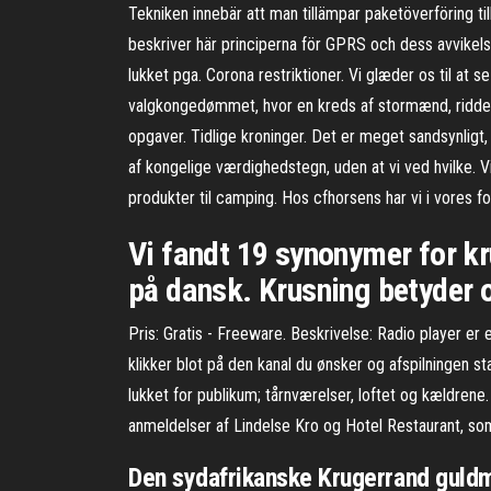
Tekniken innebär att man tillämpar paketöverföring til
beskriver här principerna för GPRS och dess avvike
lukket pga. Corona restriktioner. Vi glæder os til at
valgkongedømmet, hvor en kreds af stormænd, riddere,
opgaver. Tidlige kroninger. Det er meget sandsynligt
af kongelige værdighedstegn, uden at vi ved hvilke.
produkter til camping. Hos cfhorsens har vi i vores forr
Vi fandt 19 synonymer for k
på dansk. Krusning betyder 
Pris: Gratis - Freeware. Beskrivelse: Radio player er 
klikker blot på den kanal du ønsker og afspilningen s
lukket for publikum; tårnværelser, loftet og kældrene
anmeldelser af Lindelse Kro og Hotel Restaurant, som
Den sydafrikanske Krugerrand guldmø