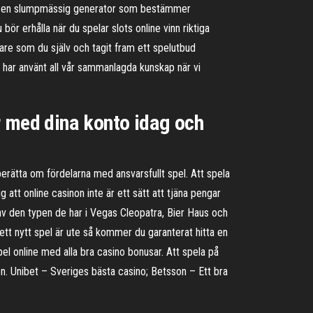
nder en slumpmässig generator som bestämmer
ör erhålla när du spelar slots online vinn riktiga
lare som du själv och tagit fram ett spelutbud
i har använt all vår sammanlagda kunskap när vi
r med dina konto idag och
erätta om fördelarna med ansvarsfullt spel. Att spela
tt online casinon inte är ett sätt att tjäna pengar
av den typen de har i Vegas Cleopatra, Bier Haus och
ett nytt spel är ute så kommer du garanterat hitta en
pel online med alla bra casino bonusar. Att spela på
non. Unibet – Sveriges bästa casino; Betsson – Ett bra