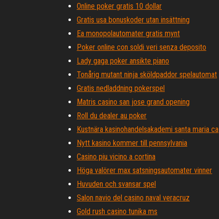
Online poker gratis 10 dollar
Gratis usa bonuskoder utan insättning
Ea monopolautomater gratis mynt
Poker online con soldi veri senza deposito
Lady gaga poker ansikte piano
Tonårig mutant ninja sköldpaddor spelautomat
Gratis nedladdning pokerspel
Matris casino san jose grand opening
Roll du dealer au poker
Kustnära kasinohandelsakademi santa maria ca
Nytt kasino kommer till pennsylvania
Casino piu vicino a cortina
Höga valörer max satsningsautomater vinner
Huvuden och svansar spel
Salon navio del casino naval veracruz
Gold rush casino tunika ms