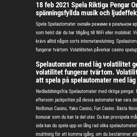
18 feb 2021 Spela Riktiga Pengar O
spänningsfyllda musik och ljudeffek
Spela Spelautomater онлайн режиме в реальном време
som helst där du har tillgång till WiFi eller mobilnät
krävs alltid någon sorts internetanslutning. Spelauto
fungerar tvärtom. Volatiliteten påverkar casino spelu
Spelautomater med låg volatilitet 
volatilitet fungerar tvärtom. Volati
att spela på spelautomater med låg v
Nedladdningsfria Spelautomater med riktiga pengar. Ne
eftersom jackpotten på dessa automater kan vara den 
NoBonus Casino, Yako Casino, Fun Casino. Bästa Novomat
bonusar som du kan ta del utav. Du kan provspela må
sida kan du spela upp en lång rad olika spelautomate
insättning för att komma igång. om du bestämmer att d