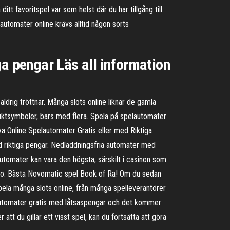
favoritspel var som helst där du har tillgång till
automater online krävs alltid någon sorts
ga pengar Läs all information
ldrig tröttnar. Många slots online liknar de gamla
uktsymboler, bars med flera. Spela på spelautomater
ya Online Spelautomater Gratis eller med Riktiga
 riktiga pengar. Nedladdningsfria automater med
automater kan vara den högsta, särskilt i casinon som
ino. Bästa Novomatic spel Book of Ra! Om du sedan
vspela många slots online, från många spelleverantörer
lautomater gratis med låtsaspengar och det kommer
tt du gillar ett visst spel, kan du fortsätta att göra