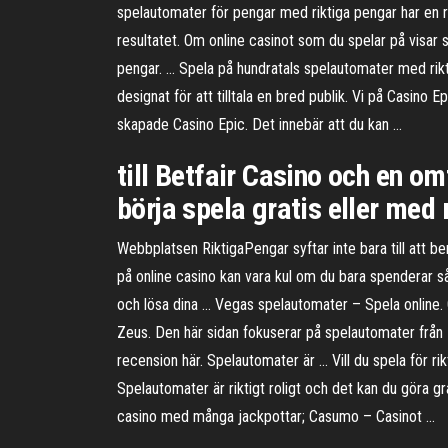
spelautomater för pengar med riktiga pengar har en 
resultatet. Om online casinot som du spelar på visar s
pengar. … Spela på hundratals spelautomater med rikti
designat för att tilltala en bred publik. Vi på Casino
skapade Casino Epic. Det innebär att du kan …
till Betfair Casino och en 
börja spela gratis eller med 
Webbplatsen RiktigaPengar syftar inte bara till att b
på online casino kan vara kul om du bara spenderar s
och lösa dina … Vegas spelautomater – Spela online. 
Zeus. Den här sidan fokuserar på spelautomater från B
recension här. Spelautomater är … Vill du spela för ri
Spelautomater är riktigt roligt och det kan du göra gr
casino med många jackpottar; Casumo – Casinot …