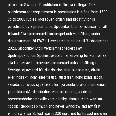
players in Sweden. Prostitution in Russia is illegal. The
punishment for engagement in prostitution is a fine from 1500
up to 2000 rubles. Moreover, organizing prostitution is
punishable by a prison term. Spooniker Ltd har licenser för att
tillhandhålla kommersiellt onlinespel och vadhållning under
diarienummer 18Li7471. Licenserna är giltiga till 31 december
2023. Spooniker Ltd’s verksamhet regleras av
Spelinspektionen. Spelinspektionen är ansvarig för kontroll av
alla former av kommersiellt onlinespel och vadhållning i
Sverige. ej avsedd fÖr distribution eller publicering, direkt
eller indirekt, inom eller till usa, australien, hong kong, japan,
kanada, schweiz, sydafrika eller nya zeeland eller inom annan
jurisdiktion dÄr distribution eller publicering av detta
pressmeddelande skulle vara olagligt. thanks thats wan´snt
not ok i deposit so much and never withdraw and my first
withdraw after 2k lost wasnt 300 euro and he forced me over