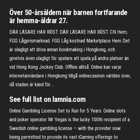
Över 50-årsåldern när barnen fortfarande
är hemma-åldrar 27.
DÄR LÄSARE HAR RÖST. DÄR LÄSARE HAR RÖST. CN Hem;
FGG Lågprismarknad. FGG Låg kostnad Marketplace Hem Det
är olagligt att driva annan bookmaking i Hongkong, och
givetvis även olagligt för spelare att spela på andra platser än
vid Hong Kong Jockey Club. Offline alltså. Online kan varje
internetanvändare i Hongkong tillgå onlinecasinon världen över,
då staden är känd för …
See full list on lamnia.com
Online Gambling License Set to Run for 5 Years. Online slots
and poker operator Mr Vegas is the lucky 100th recipient of a
Swedish online gambling license — with the provider now
being permitted to provide its vast iGaming offerings to