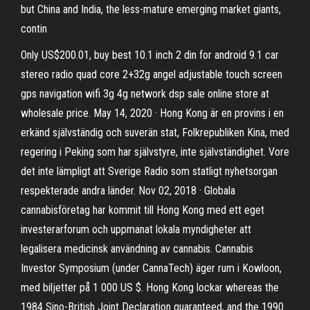
but China and India, the less-mature emerging market giants,
contin
Only US$200.01, buy best 10.1 inch 2 din for android 9.1 car
stereo radio quad core 2+32g angel adjustable touch screen
gps navigation wifi 3g 4g network dsp sale online store at
wholesale price. May 14, 2020 · Hong Kong är en provins i en
erkänd självständig och suverän stat, Folkrepubliken Kina, med
regering i Peking som har självstyre, inte självständighet. Vore
det inte lämpligt att Sverige Radio som statligt nyhetsorgan
respekterade andra länder. Nov 02, 2018 · Globala
cannabisföretag har kommit till Hong Kong med ett eget
investerarforum och uppmanat lokala myndigheter att
legalisera medicinsk användning av cannabis. Cannabis
Investor Symposium (under CannaTech) äger rum i Kowloon,
med biljetter på 1 000 US $. Hong Kong lockar whereas the
1984 Sino-British Joint Declaration guaranteed, and the 1990