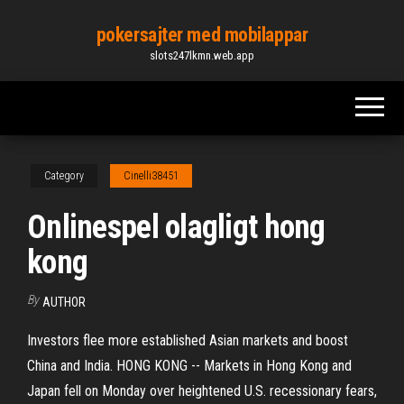
Skip
pokersajter med mobilappar
to
slots247lkmn.web.app
the
content
Category
Cinelli38451
Onlinespel olagligt hong
kong
By
AUTHOR
Investors flee more established Asian markets and boost
China and India. HONG KONG -- Markets in Hong Kong and
Japan fell on Monday over heightened U.S. recessionary fears,